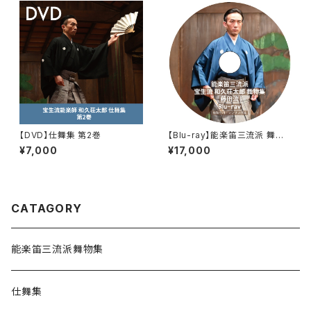
【DVD】仕舞集 第2巻
【Blu-ray】能楽笛三流派 舞物
集 藤田流
¥7,000
¥17,000
CATAGORY
能楽笛三流派舞物集
仕舞集