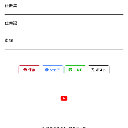
仕舞集
仕舞謡
素謡
保存
シェア
LINE
ポスト