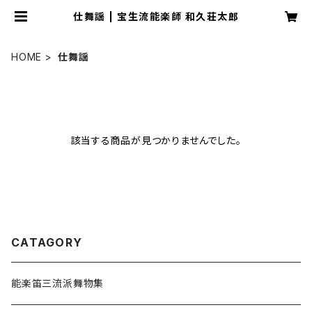
仕舞謡 | 宝生流能楽師 和久荘太郎
HOME
仕舞謡
該当する商品が見つかりませんでした。
CATAGORY
能楽笛三流派舞物集