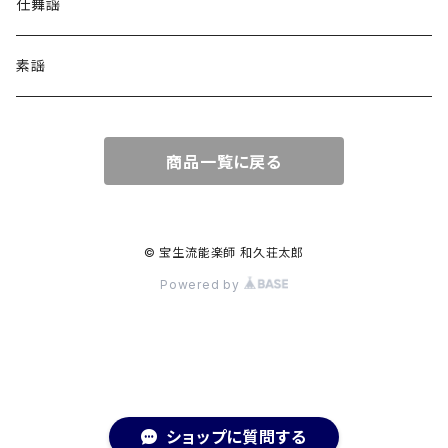
仕舞謡
素謡
商品一覧に戻る
© 宝生流能楽師 和久荘太郎
Powered by
ショップに質問する