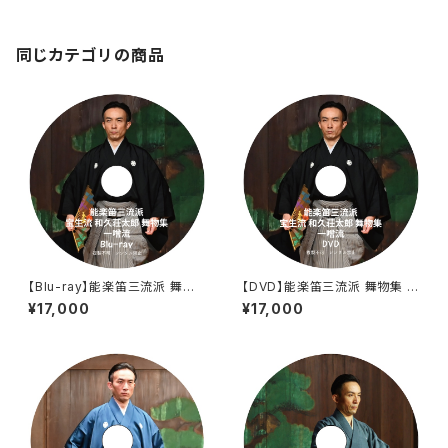
同じカテゴリの商品
【Blu-ray】能楽笛三流派 舞物
【DVD】能楽笛三流派 舞物集 一
集 一噌流
噌流
¥17,000
¥17,000