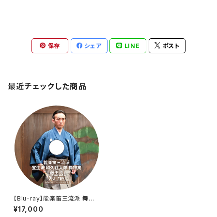
保存
シェア
LINE
ポスト
最近チェックした商品
【Blu-ray】能楽笛三流派 舞物
集 藤田流
¥17,000