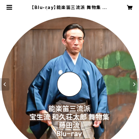
【Blu-ray】能楽笛三流派 舞物集 藤
田流 | 宝生流能楽師 和久荘太郎