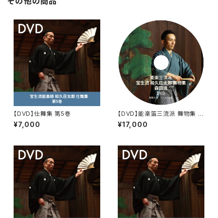
その他の商品
【DVD】仕舞集 第5巻
【DVD】能楽笛三流派 舞物集 森
田流
¥7,000
¥17,000